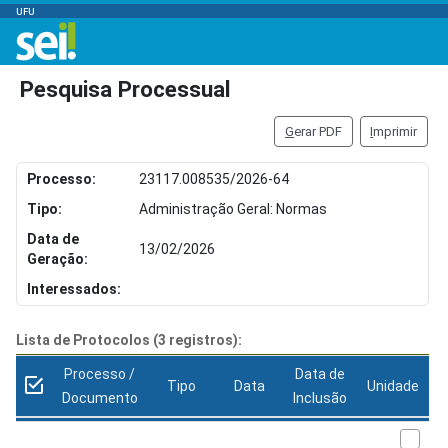
UFU
Pesquisa Processual
G
erar PDF
I
mprimir
Processo:
23117.008535/2026-64
Tipo:
Administração Geral: Normas
Data de
13/02/2026
Geração:
Interessados:
Lista de Protocolos (3 registros):
Processo /
Data de
Tipo
Data
Unidade
Documento
Inclusão