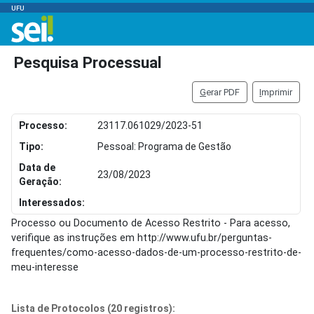
UFU
Pesquisa Processual
G
erar PDF
I
mprimir
Processo:
23117.061029/2023-51
Tipo:
Pessoal: Programa de Gestão
Data de
23/08/2023
Geração:
Interessados:
Processo ou Documento de Acesso Restrito - Para acesso,
verifique as instruções em http://www.ufu.br/perguntas-
frequentes/como-acesso-dados-de-um-processo-restrito-de-
meu-interesse
Lista de Protocolos (20 registros):