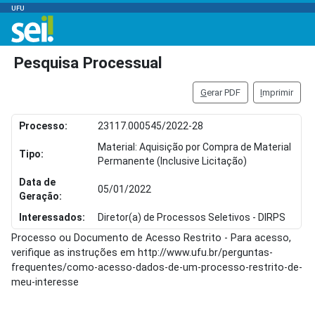
UFU
Pesquisa Processual
G
erar PDF
I
mprimir
Processo:
23117.000545/2022-28
Material: Aquisição por Compra de Material
Tipo:
Permanente (Inclusive Licitação)
Data de
05/01/2022
Geração:
Interessados:
Diretor(a) de Processos Seletivos - DIRPS
Processo ou Documento de Acesso Restrito - Para acesso,
verifique as instruções em http://www.ufu.br/perguntas-
frequentes/como-acesso-dados-de-um-processo-restrito-de-
meu-interesse