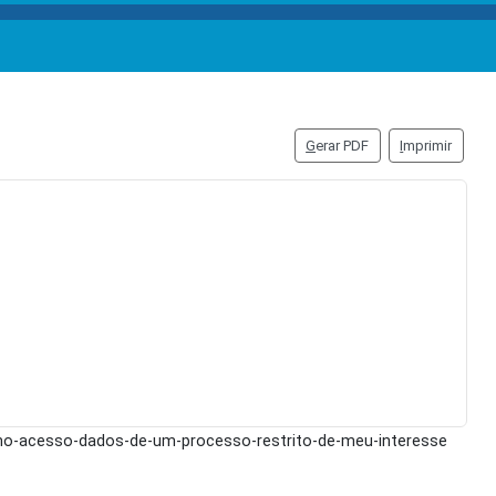
G
erar PDF
I
mprimir
omo-acesso-dados-de-um-processo-restrito-de-meu-interesse