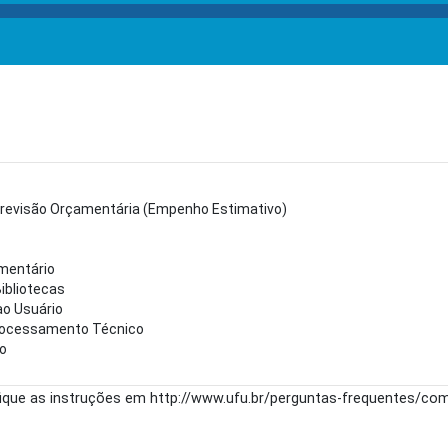
revisão Orçamentária (Empenho Estimativo)
amentário
Bibliotecas
ao Usuário
Processamento Técnico
ão
fique as instruções em http://www.ufu.br/perguntas-frequentes/c