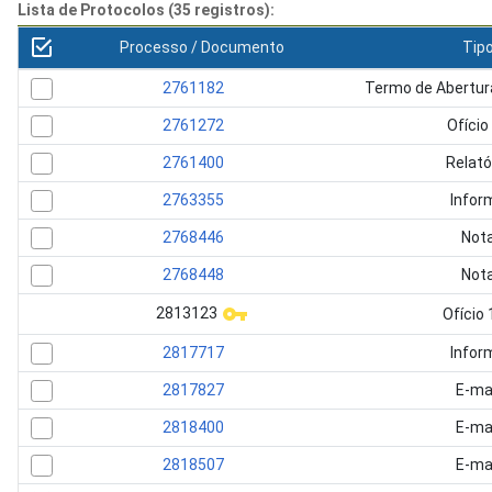
Lista de Protocolos (35 registros):
Processo / Documento
Tip
2761182
Termo de Abertur
2761272
Ofício
2761400
Relató
2763355
Infor
2768446
Not
2768448
Not
2813123
Ofício 
2817717
Infor
2817827
E-ma
2818400
E-ma
2818507
E-ma