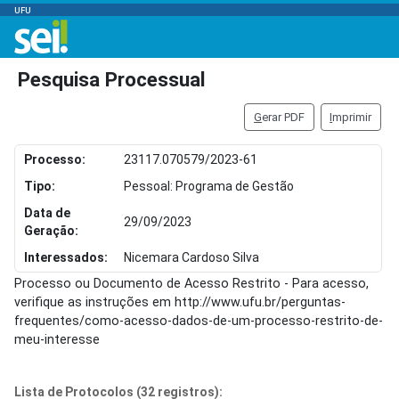
UFU
Pesquisa Processual
G
erar PDF
I
mprimir
Processo:
23117.070579/2023-61
Tipo:
Pessoal: Programa de Gestão
Data de
29/09/2023
Geração:
Interessados:
Nicemara Cardoso Silva
Processo ou Documento de Acesso Restrito - Para acesso,
verifique as instruções em http://www.ufu.br/perguntas-
frequentes/como-acesso-dados-de-um-processo-restrito-de-
meu-interesse
Lista de Protocolos (32 registros):