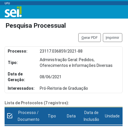
UFU
Pesquisa Processual
G
erar PDF
I
mprimir
Processo:
23117.036859/2021-88
Administração Geral: Pedidos,
Tipo:
Oferecimentos e Informações Diversas
Data de
08/06/2021
Geração:
Interessados:
Pró-Reitoria de Graduação
Lista de Protocolos (7 registros):
Processo /
Data de
Tipo
Data
Unidade
Documento
Inclusão