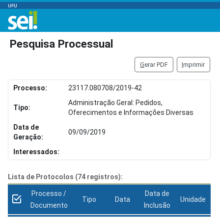
UFU
Pesquisa Processual
G
erar PDF
I
mprimir
Processo:
23117.080708/2019-42
Administração Geral: Pedidos,
Tipo:
Oferecimentos e Informações Diversas
Data de
09/09/2019
Geração:
Interessados:
Lista de Protocolos (74 registros):
Processo /
Data de
Tipo
Data
Unidade
Documento
Inclusão