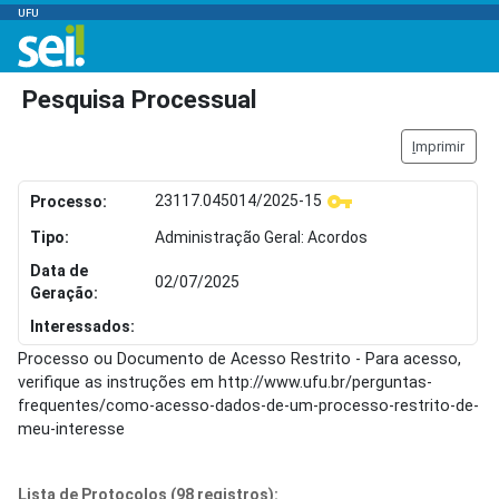
UFU
Pesquisa Processual
I
mprimir
23117.045014/2025-15
Processo:
Tipo:
Administração Geral: Acordos
Data de
02/07/2025
Geração:
Interessados:
Processo ou Documento de Acesso Restrito - Para acesso,
verifique as instruções em http://www.ufu.br/perguntas-
frequentes/como-acesso-dados-de-um-processo-restrito-de-
meu-interesse
Lista de Protocolos (98 registros):