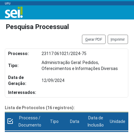
UFU
Pesquisa Processual
G
erar PDF
I
mprimir
Processo:
23117.061021/2024-75
Administração Geral: Pedidos,
Tipo:
Oferecimentos e Informações Diversas
Data de
12/09/2024
Geração:
Interessados:
Lista de Protocolos (16 registros):
Processo /
Data de
Tipo
Data
Unidade
Documento
Inclusão