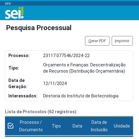
UFU
Pesquisa Processual
G
erar PDF
I
mprimir
Processo:
23117.077546/2024-22
Orçamento e Finanças: Descentralização
Tipo:
de Recursos (Distribuição Orçamentária)
Data de
12/11/2024
Geração:
Interessados:
Diretoria do Instituto de Biotecnologia
Lista de Protocolos (62 registros):
Processo /
Data de
Tipo
Data
Unidade
Documento
Inclusão