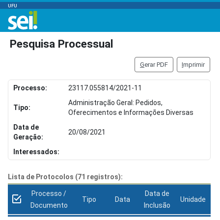
UFU
Pesquisa Processual
G
erar PDF
I
mprimir
Processo:
23117.055814/2021-11
Administração Geral: Pedidos,
Tipo:
Oferecimentos e Informações Diversas
Data de
20/08/2021
Geração:
Interessados:
Lista de Protocolos (71 registros):
Processo /
Data de
Tipo
Data
Unidade
Documento
Inclusão