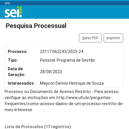
UFU
Pesquisa Processual
G
erar PDF
I
mprimir
Processo:
23117.062243/2023-24
Tipo:
Pessoal: Programa de Gestão
Data de
28/08/2023
Geração:
Interessados:
Maycon Dennis Henrique de Souza
Processo ou Documento de Acesso Restrito - Para acesso,
verifique as instruções em http://www.ufu.br/perguntas-
frequentes/como-acesso-dados-de-um-processo-restrito-de-
meu-interesse
Lista de Protocolos (17 registros):