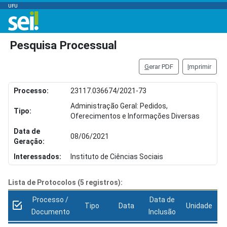
UFU
Pesquisa Processual
G
erar PDF
I
mprimir
Processo:
23117.036674/2021-73
Administração Geral: Pedidos,
Tipo:
Oferecimentos e Informações Diversas
Data de
08/06/2021
Geração:
Interessados:
Instituto de Ciências Sociais
Lista de Protocolos (5 registros):
Processo /
Data de
Tipo
Data
Unidade
Documento
Inclusão