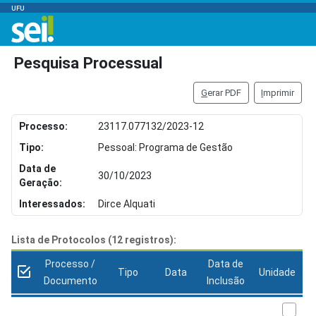
UFU
Pesquisa Processual
G
erar PDF
I
mprimir
Processo:
23117.077132/2023-12
Tipo:
Pessoal: Programa de Gestão
Data de
30/10/2023
Geração:
Interessados:
Dirce Alquati
Lista de Protocolos (12 registros):
Processo /
Data de
Tipo
Data
Unidade
Documento
Inclusão