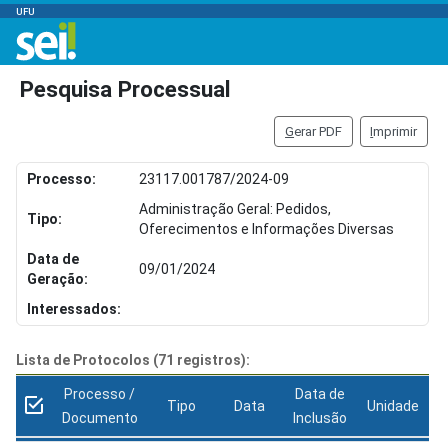
UFU
Pesquisa Processual
G
erar PDF
I
mprimir
Processo:
23117.001787/2024-09
Administração Geral: Pedidos,
Tipo:
Oferecimentos e Informações Diversas
Data de
09/01/2024
Geração:
Interessados:
Lista de Protocolos (71 registros):
Processo /
Data de
Tipo
Data
Unidade
Documento
Inclusão