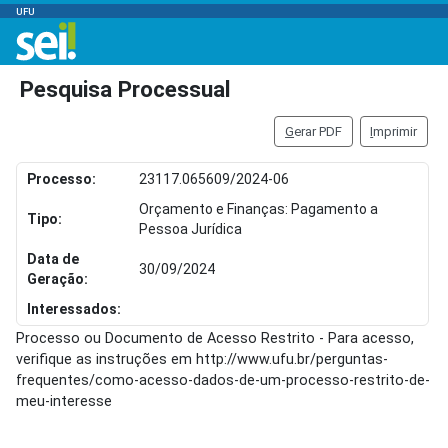
UFU
Pesquisa Processual
G
erar PDF
I
mprimir
Processo:
23117.065609/2024-06
Orçamento e Finanças: Pagamento a
Tipo:
Pessoa Jurídica
Data de
30/09/2024
Geração:
Interessados:
Processo ou Documento de Acesso Restrito - Para acesso,
verifique as instruções em http://www.ufu.br/perguntas-
frequentes/como-acesso-dados-de-um-processo-restrito-de-
meu-interesse