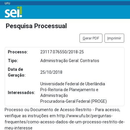
UFU
Pesquisa Processual
G
erar PDF
I
mprimir
Processo:
23117.076550/2018-25
Tipo:
Administração Geral: Contratos
Data de
25/10/2018
Geração:
Universidade Federal de Uberlândia
Pró-Reitoria de Planejamento e
Interessados:
Administração
Procuradoria-Geral Federal (PROGE)
Processo ou Documento de Acesso Restrito - Para acesso,
verifique as instruções em http://www.ufu.br/perguntas-
frequentes/como-acesso-dados-de-um-processo-restrito-de-
meu-interesse