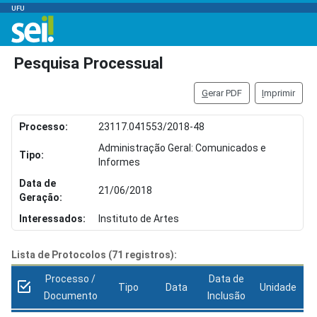
UFU
Pesquisa Processual
G
erar PDF
I
mprimir
Processo:
23117.041553/2018-48
Administração Geral: Comunicados e
Tipo:
Informes
Data de
21/06/2018
Geração:
Interessados:
Instituto de Artes
Lista de Protocolos (71 registros):
Processo /
Data de
Tipo
Data
Unidade
Documento
Inclusão