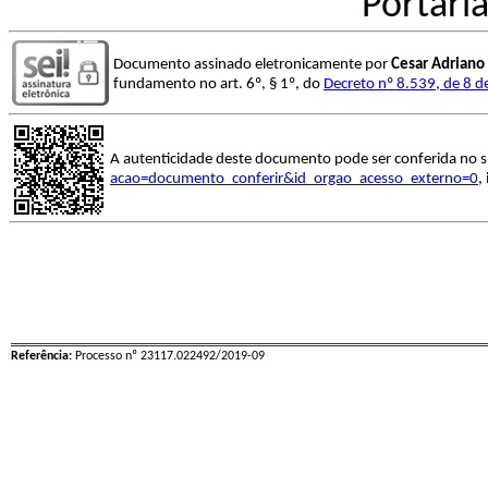
Portari
Documento assinado eletronicamente por
Cesar Adriano 
fundamento no art. 6º, § 1º, do
Decreto nº 8.539, de 8 
A autenticidade deste documento pode ser conferida no s
acao=documento_conferir&id_orgao_acesso_externo=0
,
Referência:
Processo nº 23117.022492/2019-09