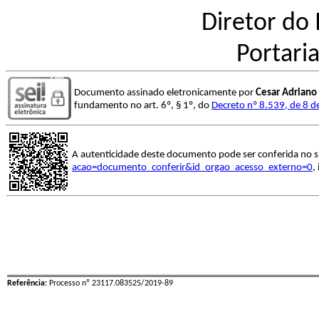
Diretor do 
Portari
Documento assinado eletronicamente por
Cesar Adriano 
fundamento no art. 6º, § 1º, do
Decreto nº 8.539, de 8 
A autenticidade deste documento pode ser conferida no s
acao=documento_conferir&id_orgao_acesso_externo=0
,
Referência:
Processo nº 23117.083525/2019-89