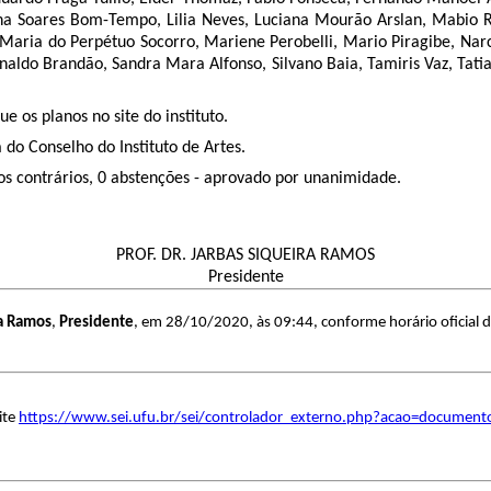
iana Soares Bom-Tempo, Lilia Neves, Luciana Mourão Arslan, Mabio 
Maria do Perpétuo Socorro, Mariene Perobelli, Mario Piragibe, Narc
naldo Brandão, Sandra Mara Alfonso, Silvano Baia, Tamiris Vaz, Tatia
e os planos no site do instituto.
do Conselho do Instituto de Artes.
tos contrários, 0 abstenções - aprovado por unanimidade.
PROF. DR. JARBAS SIQUEIRA RAMOS
Presidente
ra Ramos
,
Presidente
, em 28/10/2020, às 09:44, conforme horário oficial d
ite
https://www.sei.ufu.br/sei/controlador_externo.php?acao=document