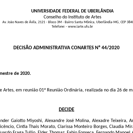
UNIVERSIDADE FEDERAL DE UBERLÂNDIA
Conselho do Instituto de Artes
Av. João Naves de Ávila, 2121 - Bloco 3M - Bairro Santa Mônica, Uberlândia-MG, CEP 38
Telefone: - www.iarte.ufu.br
DECISÃO ADMINISTRATIVA CONARTES Nº 44/2020
mestre de 2020.
o de Artes, em reunião 01ª Reunião Ordinária, realizada no dia 26 de 
DECIDE
ander Gaiotto Miyoshi, Alexandre José Molina, Alexadre Teixeira,
icêncio, Cintia Thais Morato, Clarissa Monteiro Borges, Claudia Mir
uardo Fraga Tullio, Elder Thomaz, Fabio Fonseca, Fernando Manoel Al