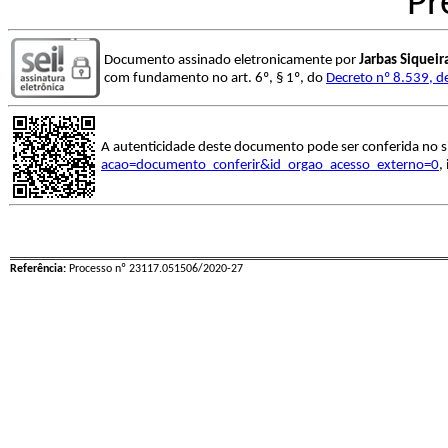
Pr
Documento assinado eletronicamente por
Jarbas Siquei
com fundamento no art. 6º, § 1º, do
Decreto nº 8.539, d
A autenticidade deste documento pode ser conferida no s
acao=documento_conferir&id_orgao_acesso_externo=0
,
Referência:
Processo nº 23117.051506/2020-27