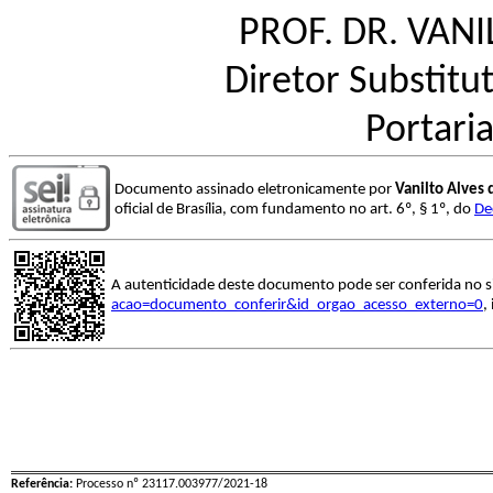
PROF. DR. VANI
Diretor Substitut
Portari
Documento assinado eletronicamente por
Vanilto Alves 
oficial de Brasília, com fundamento no art. 6º, § 1º, do
De
A autenticidade deste documento pode ser conferida no s
acao=documento_conferir&id_orgao_acesso_externo=0
,
Referência:
Processo nº 23117.003977/2021-18