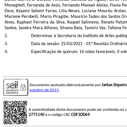
Menegheti, Fernanda de Assis, Fernando Manoel Aleixo, Flavia Per
Deus, Kayami Satomi Farias, Lilia Neves, Luciana Mourão Arslan
Mariene Perobelli, Mario Piragibe, Maurício Tadeu dos Santos Oro
Alves, Raphael Ferreira da Silva, Raquel Salimeno, Renato Pal
Santos, Sandra Mara Alfonso, Silvano Baia, Tamiris Vaz, Tatiana F
Determinar à Secretaria do Instituto de Artes publiqu
Data da sessão: 25/03/2021 - 01ª Reunião Ordinária 
Especificação de quórum: 16 votos favoráveis, 0 vot
Documento assinado eletronicamente por
Jarbas Siquei
outubro de 2015
.
A autenticidade deste documento pode ser conferida no s
2775140
e o código CRC
CDF3DD69
.