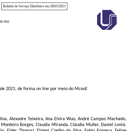
Boletim de Serviço Eletrônico em 28/05/2021
400-902
o de 2021, de forma
on line
por meio do
Mconf.
olina, Alexadre Teixeira, Ana Elvira Wuo, André Campos Machado,
 Monteiro Borges, Claudia Miranda, Cláudia Muller, Daniel Lovisi,
o, Elder Thomaz, Elsieni Coelho da Silva, Fabio Fonseca, Felipe