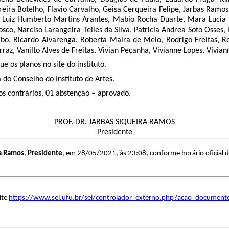
eira Botelho, Flavio Carvalho, Geisa Cerqueira Felipe, Jarbas Ramos,
, Luiz Humberto Martins Arantes, Mabio Rocha Duarte, Mara Lucia 
sco, Narciso Larangeira Telles da Silva, Patricia Andrea Soto Osses,
umbo, Ricardo Alvarenga, Roberta Maira de Melo, Rodrigo Freitas, 
erraz, Vanilto Alves de Freitas, Vivian Peçanha, Vivianne Lopes, Viv
e os planos no site do instituto.
do Conselho do Instituto de Artes.
os contrários, 01 abstenção – aprovado.
PROF. DR. JARBAS SIQUEIRA RAMOS
Presidente
ra Ramos
,
Presidente
, em 28/05/2021, às 23:08, conforme horário oficial d
ite
https://www.sei.ufu.br/sei/controlador_externo.php?acao=document