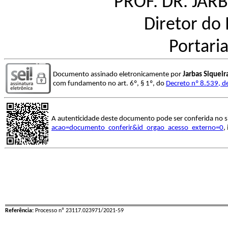
PROF. DR. JAR
Diretor do 
Portari
Documento assinado eletronicamente por
Jarbas Siquei
com fundamento no art. 6º, § 1º, do
Decreto nº 8.539, d
A autenticidade deste documento pode ser conferida no s
acao=documento_conferir&id_orgao_acesso_externo=0
,
Referência:
Processo nº 23117.023971/2021-59