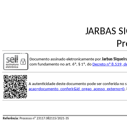
JARBAS S
Pr
Documento assinado eletronicamente por
Jarbas Siquei
com fundamento no art. 6º, § 1º, do
Decreto nº 8.539, d
A autenticidade deste documento pode ser conferida no s
acao=documento_conferir&id_orgao_acesso_externo=0
,
Referência:
Processo nº 23117.082115/2021-35