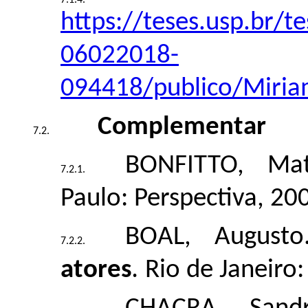
https://teses.usp.br/t
06022018-
094418/publico/Miria
Complementar
BONFITTO, M
Paulo: Perspectiva, 20
BOAL, August
atores
.
Rio de Janeiro: