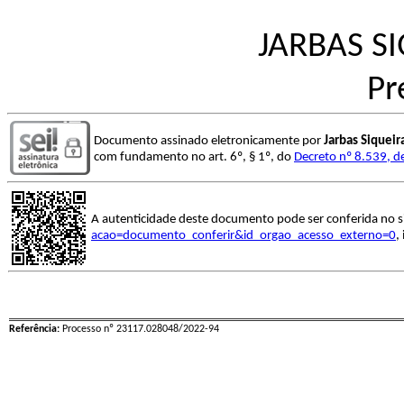
JARBAS S
Pr
Documento assinado eletronicamente por
Jarbas Siquei
com fundamento no art. 6º, § 1º, do
Decreto nº 8.539, d
A autenticidade deste documento pode ser conferida no s
acao=documento_conferir&id_orgao_acesso_externo=0
,
Referência:
Processo nº 23117.028048/2022-94