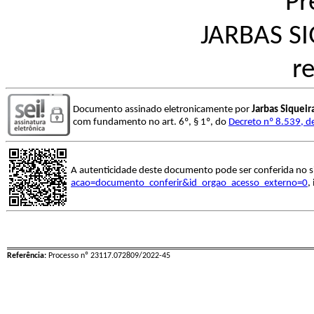
Pr
JARBAS S
r
Documento assinado eletronicamente por
Jarbas Siquei
com fundamento no art. 6º, § 1º, do
Decreto nº 8.539, d
A autenticidade deste documento pode ser conferida no s
acao=documento_conferir&id_orgao_acesso_externo=0
,
Referência:
Processo nº 23117.072809/2022-45