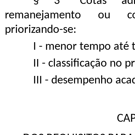
§ 3º Cotas adic
remanejamento ou con
priorizando-se:
I - menor tempo até t
II - classificação no p
III - desempenho ac
CAP