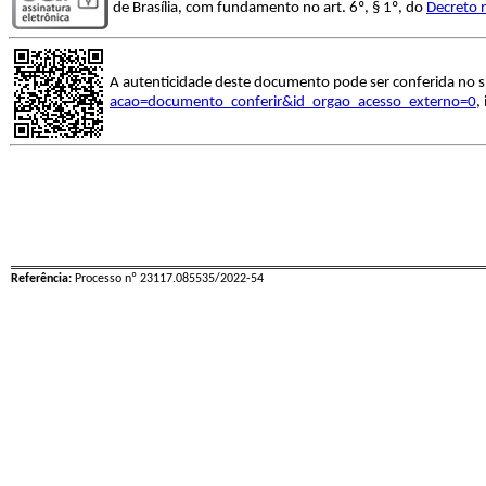
de Brasília, com fundamento no art. 6º, § 1º, do
Decreto 
A autenticidade deste documento pode ser conferida no s
acao=documento_conferir&id_orgao_acesso_externo=0
,
Referência:
Processo nº 23117.085535/2022-54