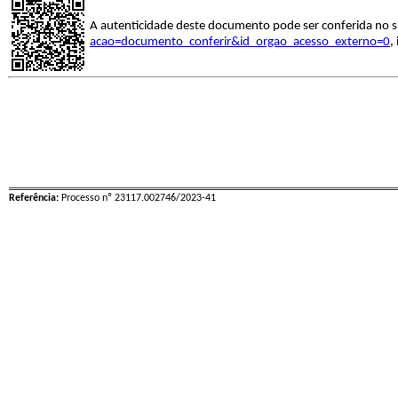
A autenticidade deste documento pode ser conferida no s
acao=documento_conferir&id_orgao_acesso_externo=0
,
Referência:
Processo nº 23117.002746/2023-41