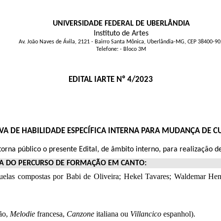
UNIVERSIDADE FEDERAL DE UBERLÂNDIA
Instituto de Artes
Av. João Naves de Ávila, 2121 - Bairro Santa Mônica, Uberlândia-MG, CEP 38400-90
Telefone: - Bloco 3M
EDITAL IARTE Nº 4/2023
VA DE HABILIDADE ESPECÍFICA INTERNA PARA MUDANÇA DE C
torna público o presente Edital, de âmbito interno, para realização 
A DO PERCURSO DE FORMAÇÃO EM CANTO:
quelas compostas por Babi de Oliveira; Hekel Tavares; Waldemar He
ão,
Melodie
francesa,
Canzone
italiana ou
Villancico
espanhol).