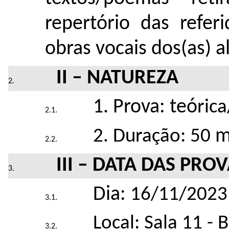
repertório das refer
obras vocais dos(as) a
II – N
ATUREZA
1. Prova: teó
rica
m
2. Duração: 50
III – DATA DAS PRO
Dia:
16/11/2023
Local: Sala 11 -