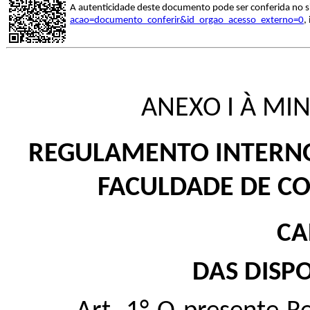
A autenticidade deste documento pode ser conferida no s
acao=documento_conferir&id_orgao_acesso_externo=0
,
ANEXO I À MI
REGULAMENTO INTERNO
FACULDADE DE C
CA
DAS DISPO