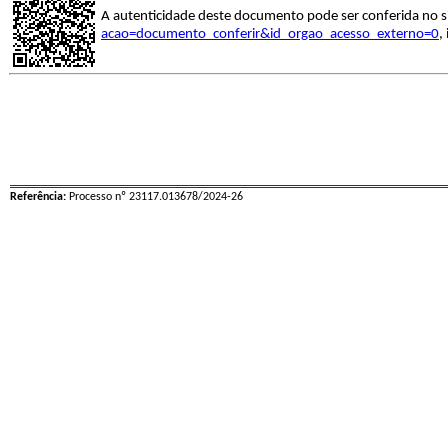
A autenticidade deste documento pode ser conferida no s
acao=documento_conferir&id_orgao_acesso_externo=0
,
Referência:
Processo nº 23117.013678/2024-26