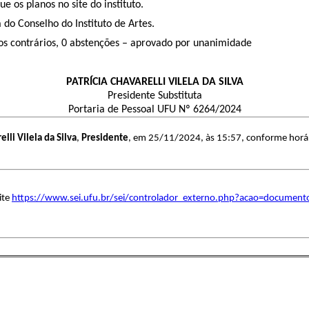
e os planos no site do instituto.
do Conselho do Instituto de Artes.
tos contrários, 0 abstenções – aprovado por unanimidade
PATRÍCIA CHAVARELLI VILELA DA SILVA
Presidente Substituta
Portaria de Pessoal UFU Nº 6264/2024
elli Vilela da Silva
,
Presidente
, em 25/11/2024, às 15:57, conforme horário
ite
https://www.sei.ufu.br/sei/controlador_externo.php?acao=document