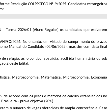
conforme Resolução COLPPGEGO Nº 9/2025. Candidatos estrangeiros
esa.
U – Turma 2026/01 (Aluno Regular) os candidatos que estiverem
o ANPEC/2026. No entanto, em virtude de cumprimento de prazos
sto no Manual do Candidato (02/06/2025), mas sim com data final
 refúgio, asilo político, apatridia, acolhida humanitária ou sob
ão 2 deste Edital.
atística, Macroeconomia, Matemática, Microeconomia, Economia
6, de acordo com os pesos e métodos de cálculo estabelecidos no
rasileira - prova objetiva (20%).
cherem o número de vagas oferecidas de ampla concorrência. Caso