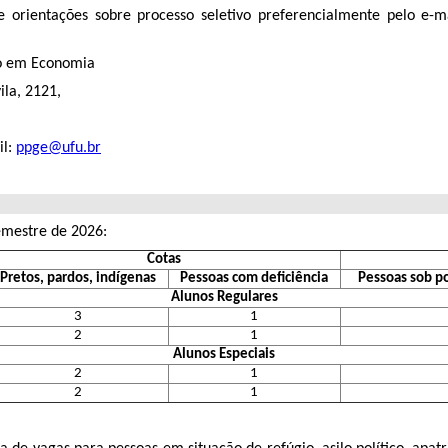
 orientações sobre processo seletivo preferencialmente pelo e-
ão em Economia
ila, 2121,
il:
ppge@ufu.br
emestre de 2026:
Cotas
Pretos, pardos, indígenas
Pessoas com deficiência
Pessoas sob po
Alunos Regulares
3
1
2
1
Alunos Especiais
2
1
2
1