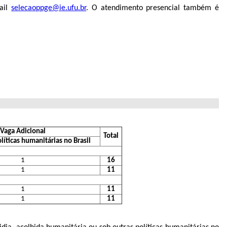
mail
selecaoppge@ie.ufu.br
. O atendimento presencial também é
Vaga Adicional
Total
líticas humanitárias no Brasil
1
16
1
11
1
11
1
11