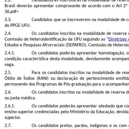
Candidatos/as inscritos/as na modalidade de reserva
Brasil deverão apresentar comprovante de acordo com o Art 2º 
36.pdf>
Candidatos que se inscreverem na modalidade de c
do PPGE-UFU.
Os candidatos inscritos na modalidade de reserva 
Comissão de Heteroidentificação da UFU seguindo as “
Diretrizes
Estudos e Pesquisas Afrorraciais (DEPAFRO), Comissão de Heteroide
Os candidatos poderão apresentar homologação, ou 
condição característica desta modalidade, devidamente acompan
vaga.
Para os candidatos inscritos na modalidade de res
Óbito de Índios (RANI) ou declaração de pertencimento emitida
permanente dos Programas de Pós-graduação para o acompanhamen
Os candidatos inscritos na modalidade de reserva d
ou junta médica.
Os candidatos poderão apresentar atestado que conf
ensino superior credenciadas pelo Ministério da Educação, devid
superior.
Os candidatos pretos, pardos, indígenas e os com