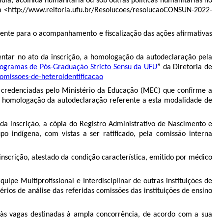
idia, acolhida humanitária ou sob outras políticas humanitárias no
m <http://www.reitoria.ufu.br/Resolucoes/resolucaoCONSUN-2022-
ente para o acompanhamento e fiscalização das ações afirmativas
entar no ato da inscrição, a homologação da autodeclaração pela
 Programas de Pós-Graduação Stricto Sensu da UFU
” da Diretoria de
comissoes-de-heteroidentificacao
r credenciadas pelo Ministério da Educação (MEC) que confirme a
a homologação da autodeclaração referente a esta modalidade de
da inscrição, a cópia do Registro Administrativo de Nascimento e
o indígena, com vistas a ser ratificado, pela comissão interna
nscrição, atestado da condição característica, emitido por médico
pe Multiprofissional e Interdisciplinar de outras instituições de
os de análise das referidas comissões das instituições de ensino
 às vagas destinadas à ampla concorrência, de acordo com a sua