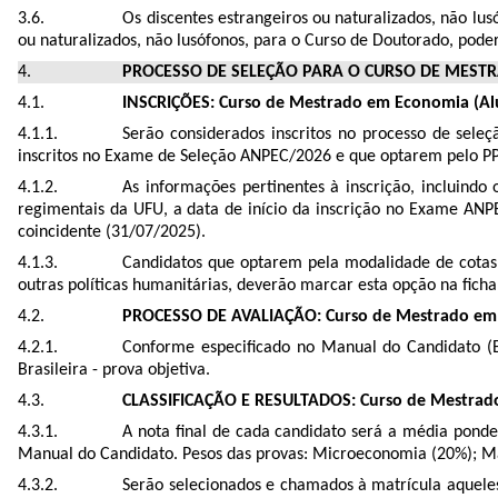
Os discentes estrangeiros ou naturalizados, não l
ou naturalizados, não lusófonos, para o Curso de Doutorado, poder
PROCESSO DE SELEÇÃO PARA O CURSO DE MES
INSCRIÇÕES: Curso de Mestrado em Economia (Al
Serão considerados inscritos no processo de sel
inscritos no Exame de Seleção ANPEC/2026 e que optarem pelo PP
As informações pertinentes à inscrição, incluin
regimentais da UFU, a data de início da inscrição no Exame ANP
coincidente (31/07/2025).
Candidatos que optarem pela modalidade de cotas, 
outras políticas humanitárias, deverão marcar esta opção na ficha
PROCESSO DE AVALIAÇÃO: Curso de Mestrado em 
Conforme especificado no Manual do Candidato (
Brasileira - prova objetiva.
CLASSIFICAÇÃO E RESULTADOS: Curso de Mestrad
A nota final de cada candidato será a média pond
Manual do Candidato. Pesos das provas: Microeconomia (20%); Mac
Serão selecionados e chamados à matrícula aquele