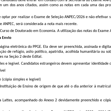
o, o candidato deve entrar em contato com a Secretaria do Exame ANP
m um dos anos citados, assim como as notas em cada uma das prov
e optar por realizar o Exame de Seleção ANPEC/2026 e não efetivar s
e ANPEC, será considerada a nota mais recente.
 Curso de Doutorado em Economia. A utilização das notas do Exame 
a Envio
página eletrônica do PPGE. Ela deve ser preenchida, assinada e digit
o de refúgio, asilo político, apatridia, acolhida humanitária ou so
es na Seção 2 deste Edital.
es e legível. Candidatos estrangeiros devem apresentar identidade 
ível
(cópia simples e legível)
Instituição de Ensino de origem de que até o dia anterior à matrícu
ma Lattes, acompanhado do Anexo 2 devidamente preenchido e cóp