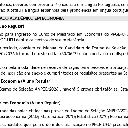
usófonos, deverão comprovar a Proficiência em Língua Portuguesa, 
ão substituir a língua espanhola pela proficiência em língua portugu
TRADO ACADÊMICO EM ECONOMIA
uno Regular)
eção para ingresso no Curso de Mestrado em Economia do PPGE-UF
GE-UFU dentre os centros de sua preferência.
do o período, constam no Manual do Candidato do Exame de Seleçã
EC/2026 informada neste edital (30/06/25) não condiz com o dispo
ou pela modalidade de reserva de vagas para pessoas em situação de
 de inscrição em anexo e cumprir todos os requisitos presentes na Seç
Economia (Aluno Regular)
Exame de Seleção ANPEC/2026), haverá 5 provas obrigatórias: Est
o em Economia (Aluno Regular)
erada das notas obtidas nas provas do Exame de Seleção ANPEC/202
roeconomia (20%); Matemática (20%); Estatística (20%); Economia B
s candidatos que, pela ordem de classificação no PPGE-UFU, preen