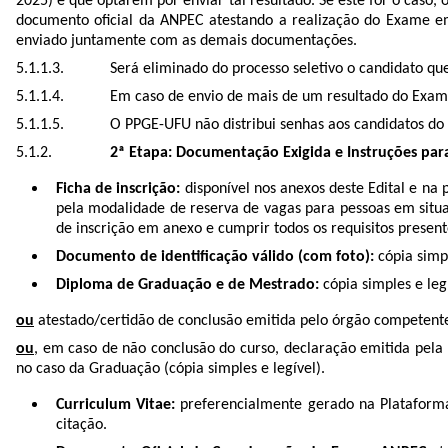
2025) e que optarem por enviar tal resultado. Se este for o cas
documento oficial da ANPEC atestando a realização do Exame e
enviado juntamente com as demais documentações.
Será eliminado do processo seletivo o candidato qu
Em caso de envio de mais de um resultado do Exam
O PPGE-UFU não distribui senhas aos candidatos do
2ª Etapa: Documentação Exigida e Instruções par
Ficha de inscrição:
disponível nos anexos deste Edital e na 
pela modalidade de reserva de vagas para pessoas em situaçã
de inscrição em anexo e cumprir todos os requisitos present
Documento de identificação válido (com foto):
cópia simpl
Diploma de Graduação e de Mestrado:
cópia simples e leg
ou
atestado/certidão de conclusão emitida pelo órgão competente 
ou
, em caso de não conclusão do curso, declaração emitida pela 
no caso da Graduação (cópia simples e legível).
Curriculum Vitae:
preferencialmente gerado na Platafor
citação.