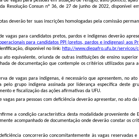
 de vagas para pessoas em situação de refúgio, asilo político, apatr
da Resolução Consun nº 36, de 27 de junho de 2022, disponível e
otas deverão ter suas inscrições homologadas pela comissão perman
de vagas para candidatos pretos, pardos e indígenas deverão apres
 operacionais para candidatos PPI (pretos, pardos e indígenas) aos
nfificação, disponível no link:
http://www.diepafro.ufu.br/servicos/
ato equivalente, oriunda de outras instituições de ensino superio
hada de documentação que contemple os critérios utilizados para 
erva de vagas para indígenas, é necessário que apresentem, no ato 
 pelo grupo indígena assinada por liderança específica deste grup
to e fiscalização das ações afirmativas da UFU.
e vagas para pessoas com deficiência deverão apresentar, no ato da i
irme a condição característica desta modalidade proveniente de Equi
amente acompanhado de documentação onde deverão constar os critéri
 deficiência concorrerão concomitantemente às vagas reservadas e