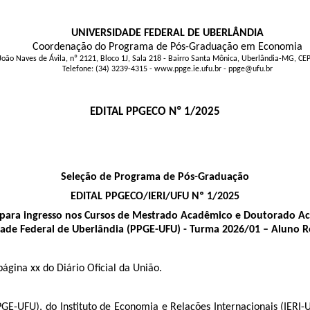
UNIVERSIDADE FEDERAL DE UBERLÂNDIA
Coordenação do Programa de Pós-Graduação em Economia
 João Naves de Ávila, nº 2121, Bloco 1J, Sala 218 - Bairro Santa Mônica, Uberlândia-MG, C
Telefone: (34) 3239-4315 - www.ppge.ie.ufu.br - ppge@ufu.br
EDITAL PPGECO Nº 1/2025
Seleção de Programa de Pós-Graduação
EDITAL PPGECO/IERI/UFU​ Nº 1/2025
eção para ingresso nos Cursos de Mestrado Acadêmico e Doutorad
ade Federal de Uberlândia (PPGE-UFU) -
Turma 2026/01 – Aluno Re
página xx do Diário Oficial da União.
UFU), do Instituto de Economia e Relações Internacionais (IERI-UF