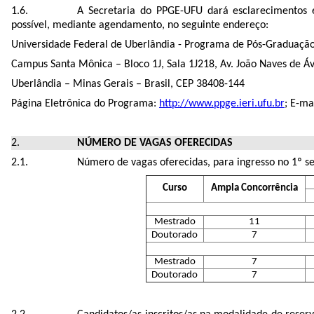
A Secretaria do PPGE-UFU dará esclarecimentos e
possível, mediante agendamento, no seguinte endereço:
Universidade Federal de Uberlândia - Programa de Pós-Graduaç
Campus Santa Mônica – Bloco 1J, Sala 1J218, Av. João Naves de Áv
Uberlândia – Minas Gerais – Brasil, CEP 38408-144
Página Eletrônica do Programa:
http://www.ppge.ieri.ufu.br
; E-ma
NÚMERO DE VAGAS OFERECIDAS
Número de vagas oferecidas, para ingresso no 1º s
Curso
Ampla Concorrência
Mestrado
11
Doutorado
7
Mestrado
7
Doutorado
7