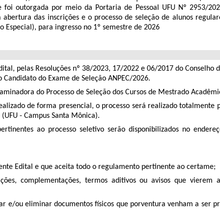
he foi outorgada por meio da Portaria de Pessoal UFU Nº 2953/2
a a abertura das inscrições e o processo de seleção de alunos regu
 Especial), para ingresso no 1º semestre de 2026
 Edital, pelas Resoluções nº 38/2023, 17/2022 e 06/2017 do Conselho
do Candidato do Exame de Seleção ANPEC/2026.
aminadora do Processo de Seleção dos Cursos de Mestrado Acadêm
izado de forma presencial, o processo será realizado totalmente p
MG (UFU - Campus Santa Mônica).
ertinentes ao processo seletivo serão disponibilizados no endere
sente Edital e que aceita todo o regulamento pertinente ao certame;
ações, complementações, termos aditivos ou avisos que vierem 
lizar e/ou eliminar documentos físicos que porventura venham a ser 