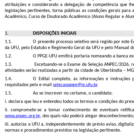
atribuições e considerando a delegação de competência que l
legislações pertinentes, torna públicas as condições gerais par
Acadêmico, Curso de Doutorado Acadêmico (Aluno Regular e Aluno
DISPOSIÇÕES INICIAIS
O presente processo seletivo será regido por este
da UFU, pelo Estatuto e Regimento Geral da UFU e pelo Manual 
O PPGE-UFU emitirá portaria nomeando a banca ex
Excetuando-se o Exame de Seleção ANPEC/2026, real
atividades serão realizadas a partir da cidade de Uberlândia – 
O Edital completo, as informações e instruções p
requisitados pelo e-mail
selecaoppge@ie.ufu.br
.
Ao se inscrever no certame, o candidato:
i. declara que leu e entendeu todos os termos e condições do pre
ii. compromete-se a tomar conhecimento de eventuais retific
www.anpec.org.br
, dos quais não poderá alegar desconhecimento;
iii. autoriza a UFU a, independentemente de prévio aviso, digita
normas e procedimentos previstos na legislação pertinente.