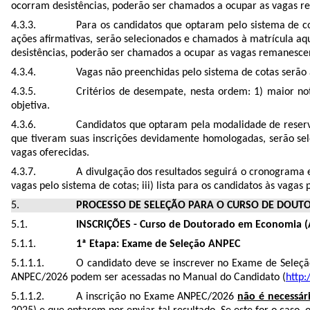
ocorram desistências, poderão ser chamados a ocupar as vagas re
Para os candidatos que optaram pelo sistema de 
ações afirmativas, serão selecionados e chamados à matrícula a
desistências, poderão ser chamados a ocupar as vagas remanescent
Vagas não preenchidas pelo sistema de cotas serão
Critérios de desempate, nesta ordem: 1) maior n
objetiva.
Candidatos que optaram pela modalidade de reserva 
que tiveram suas inscrições devidamente homologadas, serão se
vagas oferecidas.
A divulgação dos resultados seguirá o cronograma exp
vagas pelo sistema de cotas; iii) lista para os candidatos às vagas
PROCESSO DE SELEÇÃO PARA O CURSO DE DOU
INSCRIÇÕES - Curso de Doutorado em Economia (A
1ª Etapa: Exame de Seleção ANPEC
O candidato deve se inscrever no Exame de Seleç
ANPEC/2026 podem ser acessadas no Manual do Candidato (
http:
A inscrição no Exame ANPEC/2026
não é necessár