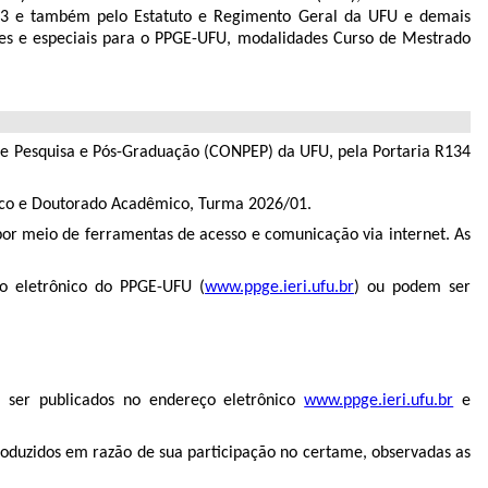
023 e também pelo Estatuto e Regimento Geral da UFU e demais
lares e especiais para o PPGE-UFU, modalidades Curso de Mestrado
 de Pesquisa e Pós-Graduação (CONPEP) da UFU, pela Portaria R134
ico e Doutorado Acadêmico, Turma 2026/01.
or meio de ferramentas de acesso e comunicação via internet. As
ço eletrônico do PPGE-UFU (
www.ppge.ieri.ufu.br
) ou podem ser
a ser publicados no endereço eletrônico
www.ppge.ieri.ufu.br
e
produzidos em razão de sua participação no certame, observadas as