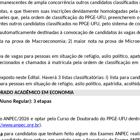
manescentes de ampla concorrência outros candidatos classificados 
cotas, e que tiverem suas inscrições devidamente homologadas pel
queles que, pela ordem de classificação do PPGE-UFU, preencherem o
es outros candidatos classificados no PPGE-UFU, pelo sistema de cot
 automaticamente destinadas à convocação de candidatos às vagas de
ota na prova de Macroeconomia; 2) maior nota na prova de Microe
de vagas para pessoas em situação de refúgio, asilo político, apatri
lecionados e chamados à matrícula pela ordem de classificação em 
osto neste Edital. Haverá 3 listas classificatórias: i) lista para can
 para pessoas em situação de refúgio, asilo político, apatridia, acolhi
TORADO ACADÊMICO EM ECONOMIA
luno Regular): 3 etapas
ão ANPEC/2026 e optar pelo Curso de Doutorado do PPGE-UFU dentre
//www.anpec.org.br
).
ia
para candidatos que tenham feito algum dos Exames ANPEC reali