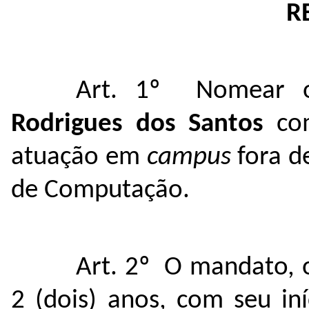
R
Art. 1º
Nomear o
Rodrigues dos Santos
co
atuação em
campus
fora d
de Computação
.
Art. 2º
O mandato, o
2 (dois) anos, com seu i