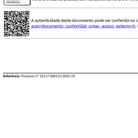
A autenticidade deste documento pode ser conferida no s
acao=documento_conferir&id_orgao_acesso_externo=0
,
Referência:
Processo nº 23117.000115/2025-59