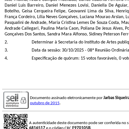
Daniel Luis Barreiro, Daniel Menezes Lovisi, Daniella De Aguiar
Botelho, Geisa Cerqueira Felipe, Geovanni Lima da Silva, Henri
França Cordeiro, Lília Neves Gonçalves, Luciana Mourao Arslan, 
Pasqualini de Andrade, Maria Cristina Lemes De Souza Costa, Maurí
Andrade Callegari, Paulina Maria Caon, Poliana De Jesus Alves, P
Gonçalves Dos Santos, Sandra Mara Alfonso, Sidiney Peterson Ferre
Determinar à Secretaria do Instituto de Artes publiqu
Data da sessão: 30/10/2025 - 08ª Reunião Ordinária 
Especificação de quórum: 15 votos favoráveis, 0 vo
Documento assinado eletronicamente por
Jarbas Siquei
outubro de 2015
.
A autenticidade deste documento pode ser conferida no s
6816517
e o código CRC
F970105B
.