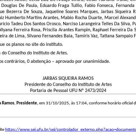
, Douglas De Paula, Eduardo Fraga Tullio, Fabio Fonseca, Fernanda 
que Bezerra De Souza, Jaqueline Soares Marques, Jarbas Siqueira 
Luiz Humberto Martins Arantes, Mabio Rocha Duarte, Marcel Alexand
cio Tadeu Dos Santos Orosco, Narciso Larangeira Telles Da Silva, Patr
ollyana Ferreira Rosa, Priscila Arantes Rampin, Raphael Ferreira D
ira de Lima, Silvano Fernandes Baia, Tamiris Vaz, Tatiana Sampaio Fe
e os planos no site do instituto.
do Conselho do Instituto de Artes.
tos contrários, 0 abstenção – aprovado por unanimidade.
JARBAS SIQUEIRA RAMOS
Presidente do Conselho do Instituto de Artes
Portaria de Pessoal UFU Nº 2473/2024
ra Ramos
,
Presidente
, em 31/10/2025, às 17:04, conforme horário oficial d
ite
https://www.sei.ufu.br/sei/controlador_externo.php?acao=document