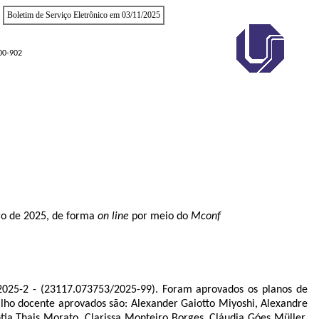
Boletim de Serviço Eletrônico em 03/11/2025
400-902
ubro de 2025, de forma
on line
por meio do
Mconf
025-2 - (
23117.073753/2025-99
). Foram aprovados os planos de
alho docente aprovados são: Alexander Gaiotto Miyoshi, Alexandre
tia Thais Morato, Clarissa Monteiro Borges, Cláudia Góes Müller,