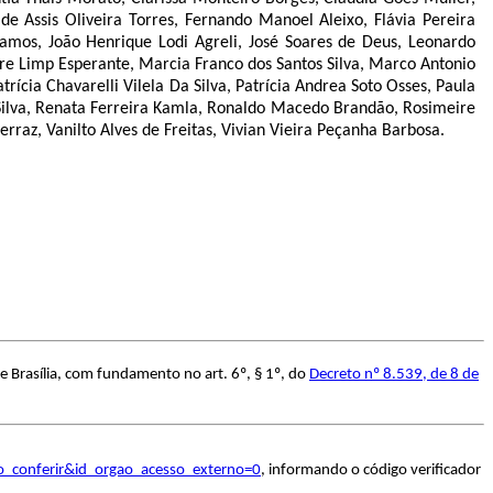
de Assis Oliveira Torres, Fernando Manoel Aleixo, Flávia Pereira
Ramos, João Henrique Lodi Agreli, José Soares de Deus, Leonardo
re Limp Esperante, Marcia Franco dos Santos Silva, Marco Antonio
ícia Chavarelli Vilela Da Silva, Patrícia Andrea Soto Osses, Paula
a Silva, Renata Ferreira Kamla, Ronaldo Macedo Brandão, Rosimeire
rraz, Vanilto Alves de Freitas, Vivian Vieira Peçanha Barbosa.
e Brasília, com fundamento no art. 6º, § 1º, do
Decreto nº 8.539, de 8 de
o_conferir&id_orgao_acesso_externo=0
, informando o código verificador