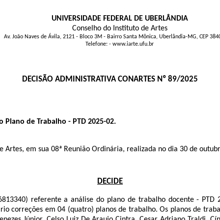
UNIVERSIDADE FEDERAL DE UBERLÂNDIA
Conselho do Instituto de Artes
Av. João Naves de Ávila, 2121 - Bloco 3M - Bairro Santa Mônica, Uberlândia-MG, CEP 38
Telefone: - www.iarte.ufu.br
DECISÃO ADMINISTRATIVA CONARTES Nº 89/2025
 Plano de Trabalho - PTD 2025-02.
o de Artes, em sua 08ª Reunião Ordinária, realizada no dia 30 de out
DECIDE
13340) referente a análise do plano de trabalho docente - PTD 2
rio correções em 04 (quatro) planos de trabalho. Os planos de trab
zes Júnior, Celso Luiz De Araujo Cintra, Cesar Adriano Traldi, Cín