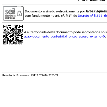
Documento assinado eletronicamente por
Jarbas Siquei
com fundamento no art. 6º, § 1º, do
Decreto nº 8.539, d
A autenticidade deste documento pode ser conferida no s
acao=documento_conferir&id_orgao_acesso_externo=0
,
Referência:
Processo nº 23117.079484/2025-74